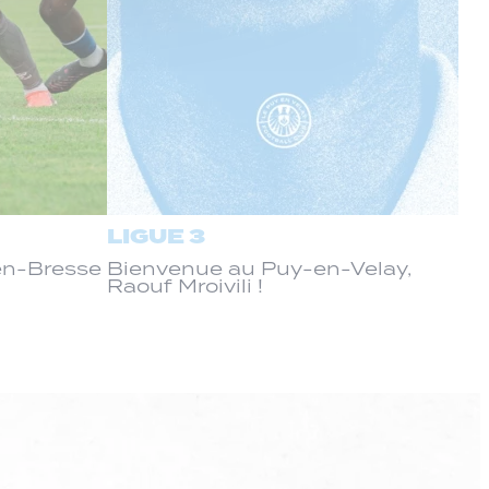
LIGUE 3
-en-Bresse
Bienvenue au Puy-en-Velay,
Raouf Mroivili !