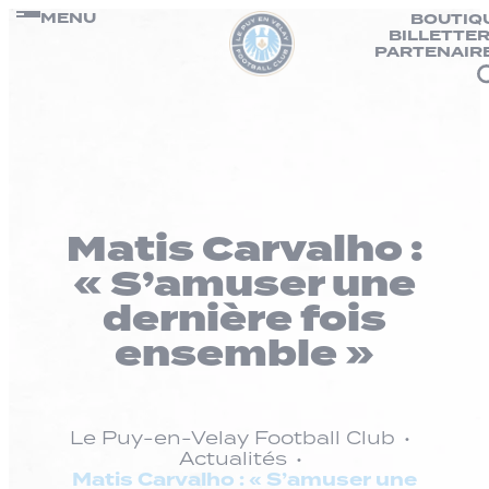
Panneau de gestion des cookies
Passer
MENU
BOUTIQ
BILLETTER
au
PARTENAIR
contenu
Matis Carvalho :
« S’amuser une
dernière fois
ensemble »
Le Puy-en-Velay Football Club
Actualités
Matis Carvalho : « S’amuser une