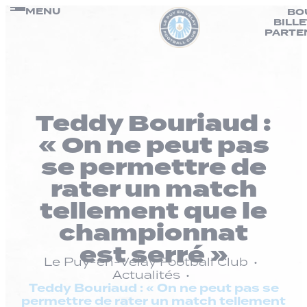
Panneau de gestion des cookies
Passer
MENU
BO
BILL
au
PARTE
contenu
Teddy Bouriaud :
« On ne peut pas
se permettre de
rater un match
tellement que le
championnat
est serré »
Le Puy-en-Velay Football Club
Actualités
Teddy Bouriaud : « On ne peut pas se
permettre de rater un match tellement