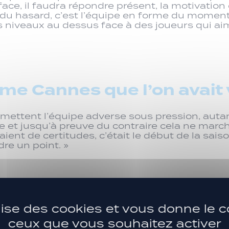
rface, il faudra répondre présent, la motivation
 du hasard, c’est l’équipe en forme du moment
 niveaux au dessus face à des joueurs qui ai
me Cannes que l’on avait 
ls mettent l’équipe adverse sous pression, autan
re et jusqu’à preuve du contraire cela ne march
ent de certitudes, c’était le début de la saison
re un point. »
ploit de gagner à Cannes 
ilise des cookies et vous donne le c
ceux que vous souhaitez activer