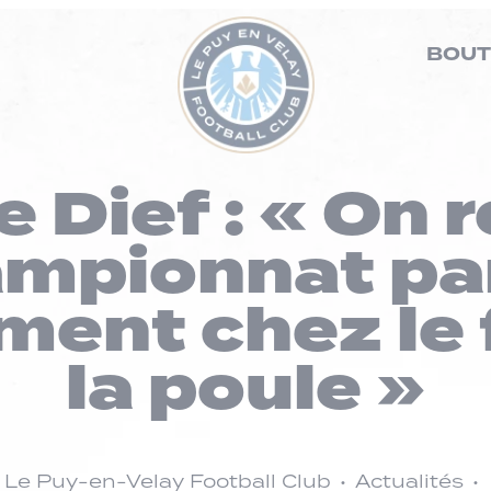
BOUT
 Dief : « On r
mpionnat pa
ent chez le 
la poule »
Le Puy-en-Velay Football Club
Actualités