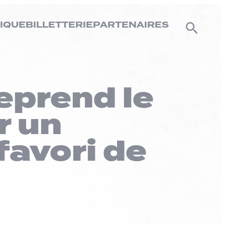
IQUE
BILLETTERIE
PARTENAIRES
eprend le
r un
favori de