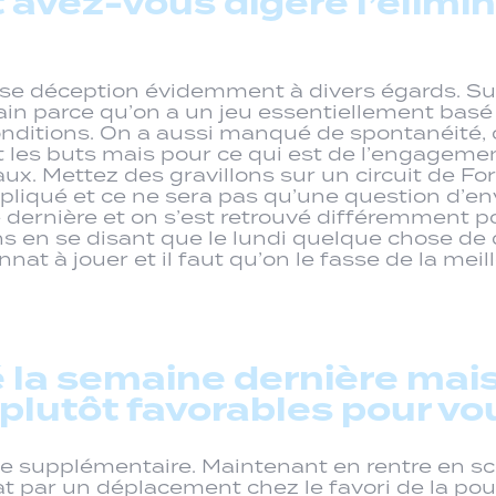
vez-vous digéré l’élimin
osse déception évidemment à divers égards. Su
ain parce qu’on a un jeu essentiellement basé s
conditions. On a aussi manqué de spontanéité, 
 les buts mais pour ce qui est de l’engagemen
 faux. Mettez des gravillons sur un circuit de
pliqué et ce ne sera pas qu’une question d’env
 dernière et on s’est retrouvé différemment po
s en se disant que le lundi quelque chose de d
onnat à jouer et il faut qu’on le fasse de la mei
 la semaine dernière mais
plutôt favorables pour vo
ce supplémentaire. Maintenant en rentre en scè
 par un déplacement chez le favori de la poul