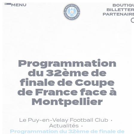
Panneau de gestion des cookies
Passer
MENU
BOUTIQ
BILLETTER
au
PARTENAIR
contenu
Programmation
du 32ème de
finale de Coupe
de France face à
Montpellier
Le Puy-en-Velay Football Club
Actualités
Programmation du 32ème de finale de