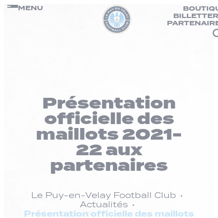
Panneau de gestion des cookies
Passer
MENU
BOUTIQ
BILLETTER
au
PARTENAIR
contenu
Présentation
officielle des
maillots 2021-
22 aux
partenaires
Le Puy-en-Velay Football Club
Actualités
Présentation officielle des maillots