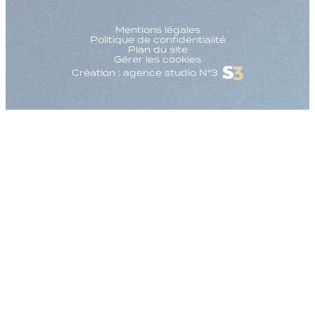
Mentions légales
Politique de confidentialité
Plan du site
Gérer les cookies
Création : agence studio N°3
Augmenter la taille
Diminuer la taille d
Augmenter l'espac
Diminuer l'espacem
Augmenter la haute
Diminuer la hauteur
Inverser les couleu