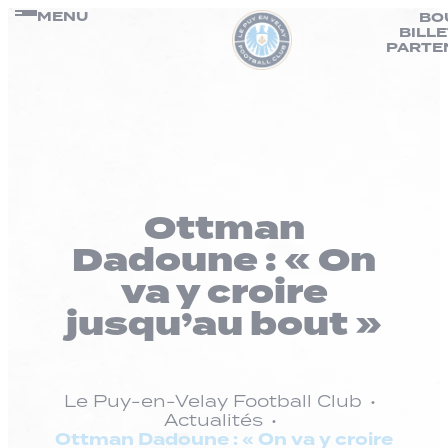
Panneau de gestion des cookies
Passer
MENU
BO
BILL
au
PARTE
contenu
Ottman
Dadoune : « On
va y croire
jusqu’au bout »
Le Puy-en-Velay Football Club
Actualités
Ottman Dadoune : « On va y croire