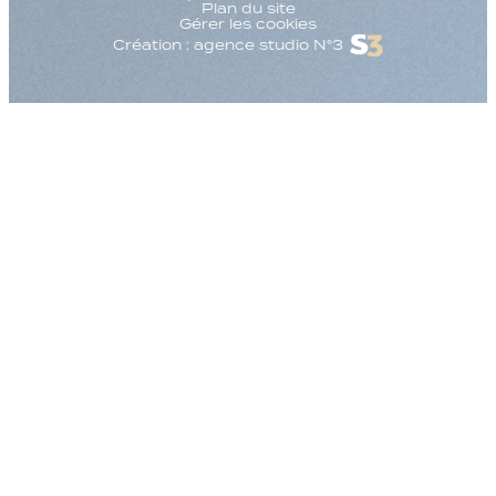
Plan du site
Gérer les cookies
Création : agence studio N°3