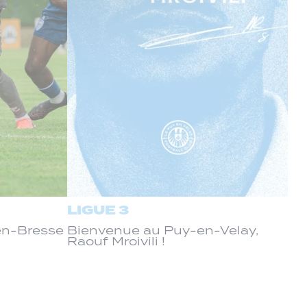
LIGUE 3
-en-Bresse
Bienvenue au Puy-en-Velay,
Raouf Mroivili !