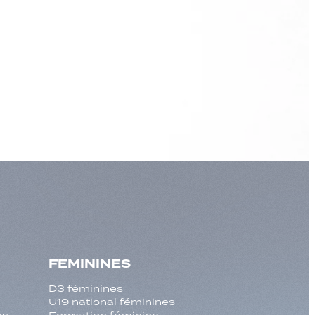
FEMININES
D3 féminines
U19 national féminines