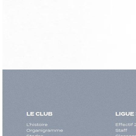
LE CLUB
LIGUE 
L’histoire
Effecti
Organigramme
Staff