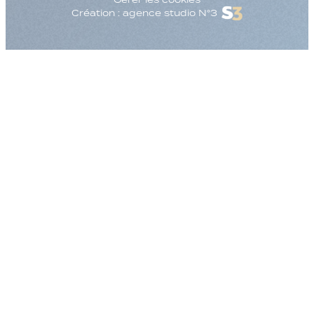
Création : agence studio N°3
Augmenter la taille
Diminuer la taille d
Augmenter l'espac
Diminuer l'espacem
Augmenter la haute
Diminuer la hauteur
Inverser les couleu
Nuances de gris
Grand curseur
Guide de lecture