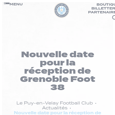
Panneau de gestion des cookies
Passer
MENU
BOUTIQ
BILLETTER
au
PARTENAIR
contenu
Nouvelle date
pour la
réception de
Grenoble Foot
38
Le Puy-en-Velay Football Club
Actualités
Nouvelle date pour la réception de