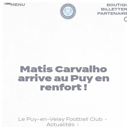
Panneau de gestion des cookies
Passer
MENU
BOUTIQ
BILLETTER
au
PARTENAIR
contenu
Matis Carvalho
arrive au Puy en
renfort !
Le Puy-en-Velay Football Club
Actualités