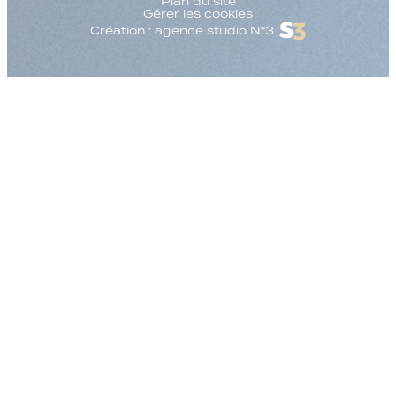
Plan du site
Gérer les cookies
Création : agence studio N°3