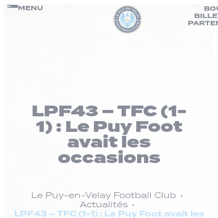
Panneau de gestion des cookies
Passer
MENU
BO
BILL
au
PARTE
contenu
LPF43 – TFC (1-
1) : Le Puy Foot
avait les
occasions
Le Puy-en-Velay Football Club
Actualités
LPF43 – TFC (1-1) : Le Puy Foot avait les