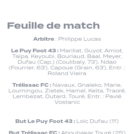
Feuille de match
Arbitre
: Philippe Lucas
Le Puy Foot 43 :
Marillat, Guyot, Amiot,
Taïpa, Keyoubi, Bouriaud, Baal, Meyer,
Dufau (Cap.) (Coulibaly, 73′), Ndao
(Fourrier, 63′), Capoue (Grain, 63′), Entr. :
Roland Vieira
Trélissac FC :
Navaux, Gnaleko, Marie,
Loumingou, Zietek, Hamel, Keita, Traoré,
Lembezat, Dutard, Touré, Entr. : Pavlé
Vostanic
But Le Puy Foot 43 :
Loïc Dufau (11′)
But Trélissac FC :
Aboubakar Touré (25′)