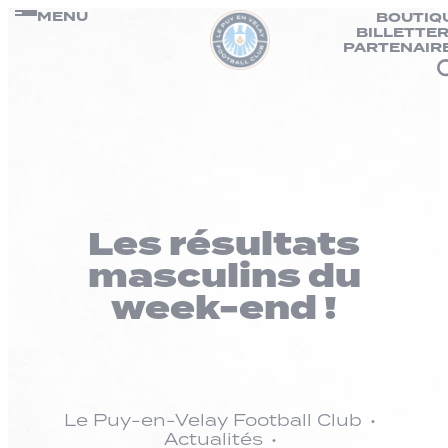
Panneau de gestion des cookies
Passer
MENU
BOUTIQ
BILLETTER
au
PARTENAIR
contenu
Les résultats
masculins du
week-end !
Le Puy-en-Velay Football Club
Actualités