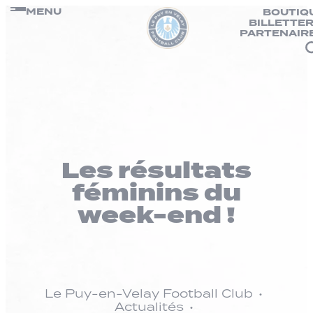
Panneau de gestion des cookies
Passer
MENU
BOUTIQ
BILLETTER
au
PARTENAIR
contenu
Les résultats
féminins du
week-end !
Le Puy-en-Velay Football Club
Actualités