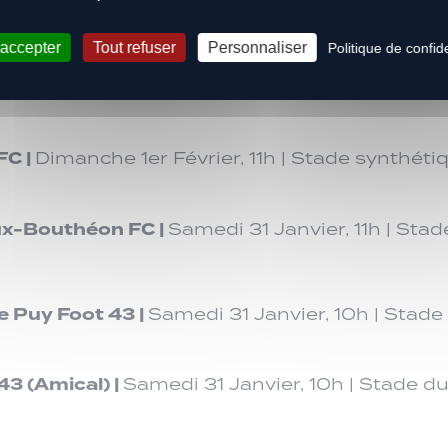
3
|
Dimanche 1er Février, 12h30 | Stade du Clos 
 accepter
Tout refuser
Personnaliser
Politique de confide
FC |
Dimanche 1er Février, 14h30 | Stade synt
FC |
Dimanche 1er Février, 11h | Stade synthét
ux-Bouthéon FC
|
Samedi 31 Janvier, 11h | Sta
e Puy Foot 43
|
Samedi 31 Janvier, 10h | Stade 
43 (Amical) |
Samedi 31 Janvier, 10h | Stade du