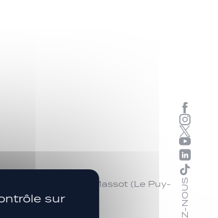
SUIVEZ-NOUS
Stade synthétique de Massot (Le Puy-
ontrôle sur