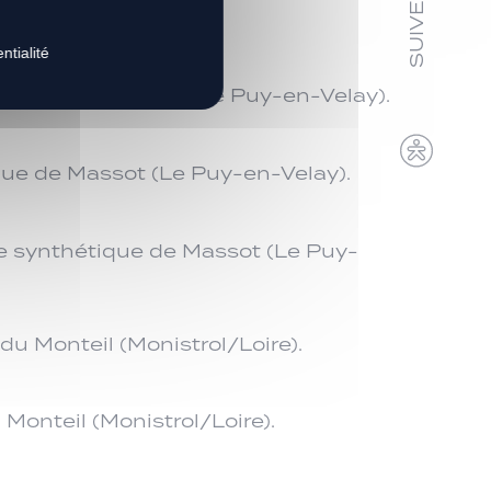
Layat (Lyon).
ntialité
hétique de Massot (Le Puy-en-Velay).
ique de Massot (Le Puy-en-Velay).
de synthétique de Massot (Le Puy-
du Monteil (Monistrol/Loire).
 Monteil (Monistrol/Loire).