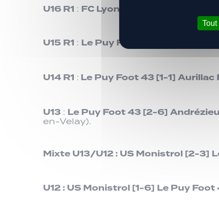
U16 R1
FC Lyon
[3-2]
Le Puy Foot 4
:
Tout
U15 R1
Le Puy Foot 43
[1-1]
Aurillac 
:
U14 R1
Le Puy Foot 43
[1-1]
Aurillac 
:
U13
Le Puy Foot 43
[2-6]
Andrézie
:
en-Velay).
Mixte U13/U12 :
US Monistrol
[2-3]
L
U12 :
US Monistrol
[1-6]
Le Puy Foot 