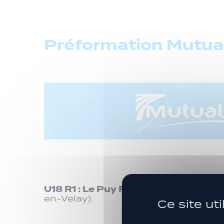
Préformation Mutual
U18 R1
:
Le Puy Foot 43
[
5-1]
L’Étrat
en-Velay).
Ce site ut