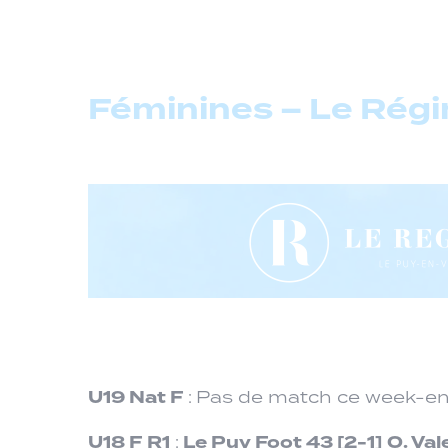
Féminines – Le Régi
U19 Nat F
:
Pas de match ce week-e
U18 F
R1
Le Puy Foot 43
[2-1]
O. Val
: