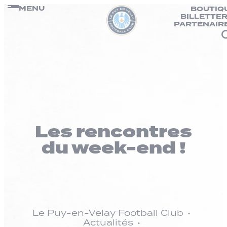
Panneau de gestion des cookies
Passer
MENU
BOUTIQ
BILLETTER
au
PARTENAIR
contenu
Les rencontres
du week-end !
Le Puy-en-Velay Football Club
Actualités