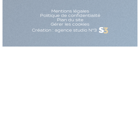
Mentions légales
Politique de confidentialité
Plan du site
Gérer les cookies
Création : agence studio N°3
Augmenter la taille
Diminuer la taille d
Augmenter l'espac
Diminuer l'espacem
Augmenter la haute
Diminuer la hauteur
Inverser les couleu
Nuances de gris