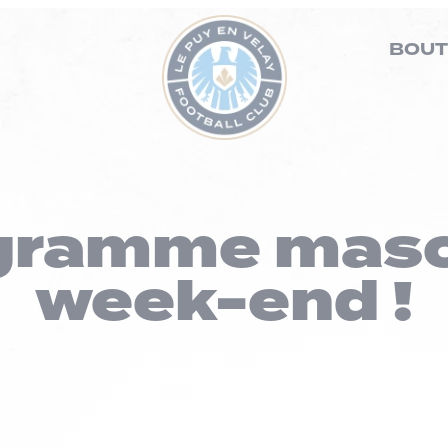
BOUT
gramme masc
week-end !