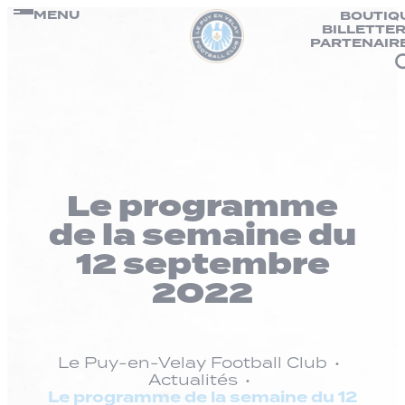
Panneau de gestion des cookies
Passer
MENU
BOUTIQ
BILLETTER
au
PARTENAIR
contenu
Le programme
de la semaine du
12 septembre
2022
Le Puy-en-Velay Football Club
Actualités
Le programme de la semaine du 12