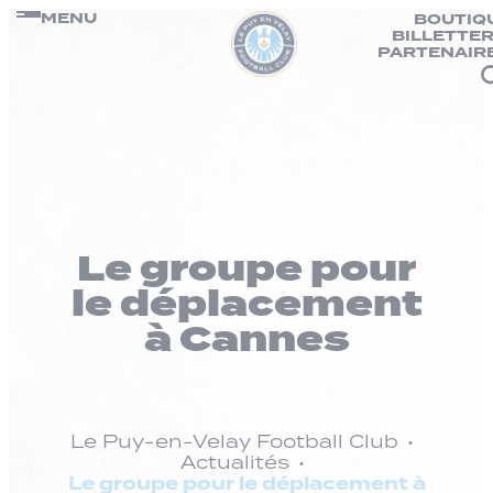
Panneau de gestion des cookies
Passer
MENU
BOUTIQ
BILLETTER
au
PARTENAIR
contenu
Le groupe pour
le déplacement
à Cannes
Le Puy-en-Velay Football Club
Actualités
Le groupe pour le déplacement à