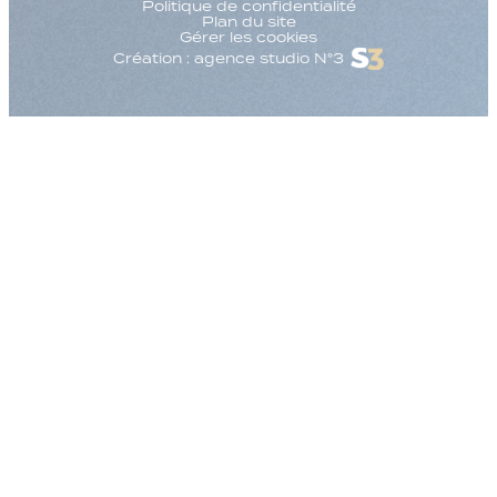
Politique de confidentialité
Plan du site
Gérer les cookies
Création : agence studio N°3
Augmenter la taille
Diminuer la taille d
Augmenter l'espac
Diminuer l'espacem
Augmenter la haute
Diminuer la hauteur
Inverser les couleu
Nuances de gris
Grand curseur