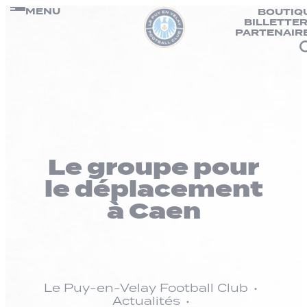
Panneau de gestion des cookies
Passer
MENU
BOUTIQ
BILLETTER
au
PARTENAIR
contenu
Le groupe pour
le déplacement
à Caen
Le Puy-en-Velay Football Club
Actualités