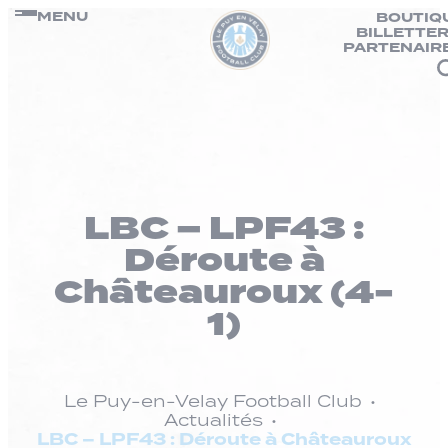
Panneau de gestion des cookies
Passer
MENU
BOUTIQ
BILLETTER
au
PARTENAIR
contenu
LBC – LPF43 :
Déroute à
Châteauroux (4-
1)
Le Puy-en-Velay Football Club
Actualités
LBC – LPF43 : Déroute à Châteauroux