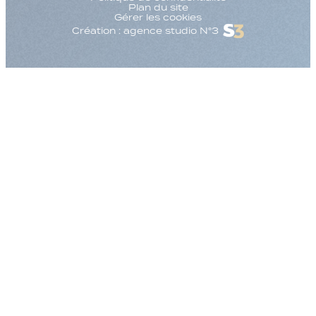
Plan du site
Gérer les cookies
Création : agence studio N°3
Augmenter la taille
Diminuer la taille d
Augmenter l'espac
Diminuer l'espacem
Augmenter la haute