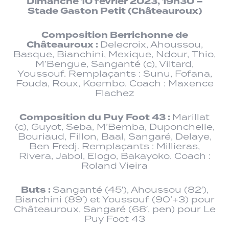
Dimanche 10 février 2023, 19h30 –
Stade Gaston Petit (Châteauroux)
Composition Berrichonne de
Châteauroux :
Delecroix, Ahoussou,
Basque, Bianchini, Mexique, Ndour, Thio,
M’Bengue, Sanganté (c), Viltard,
Youssouf. Remplaçants : Sunu, Fofana,
Fouda, Roux, Koembo. Coach : Maxence
Flachez
Composition du Puy Foot 43 :
Marillat
(c), Guyot, Seba, M’Bemba, Duponchelle,
Bouriaud, Fillon, Baal, Sangaré, Delaye,
Ben Fredj. Remplaçants : Millieras,
Rivera, Jabol, Elogo, Bakayoko. Coach :
Roland Vieira
Buts :
Sanganté (45′), Ahoussou (82′),
Bianchini (89′) et Youssouf (90’+3) pour
Châteauroux, Sangaré (68′, pen) pour Le
Puy Foot 43