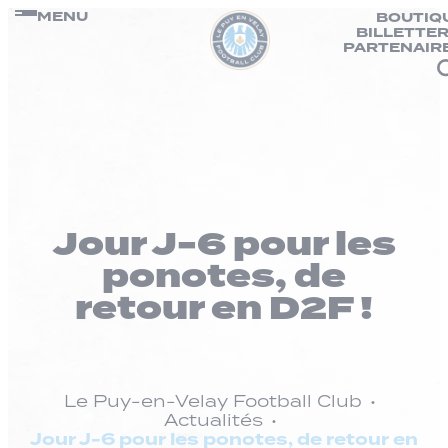
Panneau de gestion des cookies
Passer
MENU
BOUTIQ
BILLETTER
au
PARTENAIR
contenu
Jour J-6 pour les
ponotes, de
retour en D2F !
Le Puy-en-Velay Football Club
Actualités
Jour J-6 pour les ponotes, de retour en