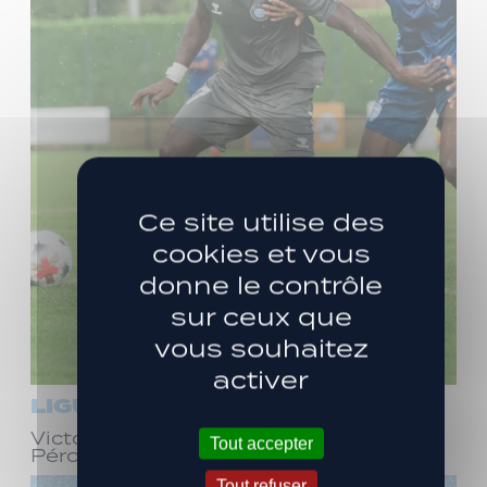
Ce site utilise des
cookies et vous
donne le contrôle
sur ceux que
vous souhaitez
activer
LIGUE 3
Victoire face à Bourg-en-Bresse
Tout accepter
Péronnas (1-0)
Tout refuser