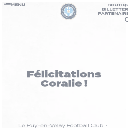
Panneau de gestion des cookies
Passer
MENU
BOUTIQ
BILLETTER
au
PARTENAIR
contenu
Félicitations
Coralie !
Le Puy-en-Velay Football Club