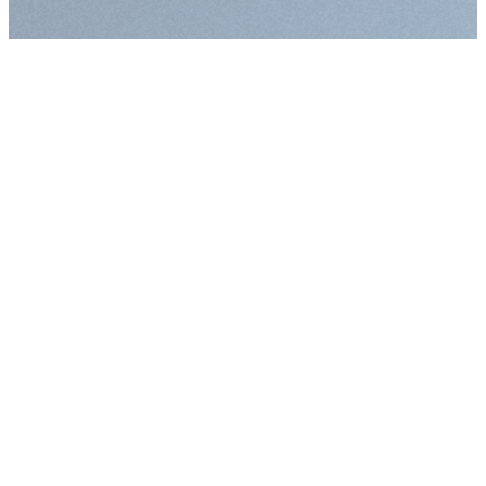
Augmenter la taille
Diminuer la taille d
Augmenter l'espac
Diminuer l'espacem
Augmenter la haute
Diminuer la hauteur
Inverser les couleu
Nuances de gris
Grand curseur
Guide de lecture
Souligner les liens