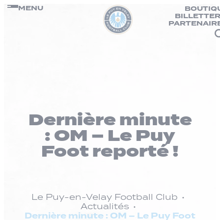
Panneau de gestion des cookies
Passer
MENU
BOUTIQ
BILLETTER
au
PARTENAIR
contenu
Dernière minute
: OM – Le Puy
Foot reporté !
Le Puy-en-Velay Football Club
Actualités
Dernière minute : OM – Le Puy Foot