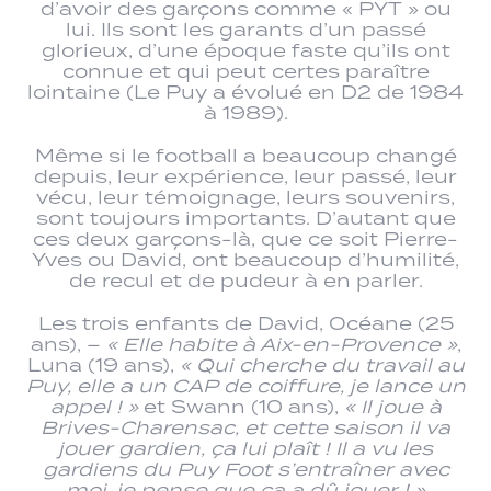
d’avoir des garçons comme « PYT » ou
lui. Ils sont les garants d’un passé
glorieux, d’une époque faste qu’ils ont
connue et qui peut certes paraître
lointaine (Le Puy a évolué en D2 de 1984
à 1989).
Même si le football a beaucoup changé
depuis, leur expérience, leur passé, leur
vécu, leur témoignage, leurs souvenirs,
sont toujours importants. D’autant que
ces deux garçons-là, que ce soit Pierre-
Yves ou David, ont beaucoup d’humilité,
de recul et de pudeur à en parler.
Les trois enfants de David, Océane (25
ans), –
« Elle habite à Aix-en-Provence »
,
Luna (19 ans),
« Qui cherche du travail au
Puy, elle a un CAP de coiffure, je lance un
appel ! »
et Swann (10 ans),
« Il joue à
Brives-Charensac, et cette saison il va
jouer gardien, ça lui plaît ! Il a vu les
gardiens du Puy Foot s’entraîner avec
moi, je pense que ça a dû jouer ! »