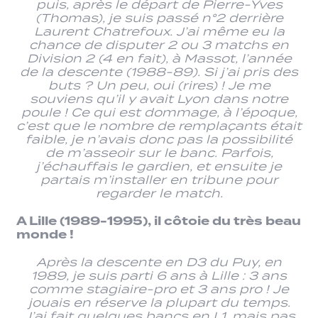
puis, après le départ de Pierre-Yves
(Thomas), je suis passé n°2 derrière
Laurent Chatrefoux. J’ai même eu la
chance de disputer 2 ou 3 matchs en
Division 2 (4 en fait), à Massot, l’année
de la descente (1988-89). Si j’ai pris des
buts ? Un peu, oui (rires) ! Je me
souviens qu’il y avait Lyon dans notre
poule ! Ce qui est dommage, à l’époque,
c’est que le nombre de remplaçants était
faible, je n’avais donc pas la possibilité
de m’asseoir sur le banc. Parfois,
j’échauffais le gardien, et ensuite je
partais m’installer en tribune pour
regarder le match.
A Lille (1989-1995), il côtoie du très beau
monde !
Après la descente en D3 du Puy, en
1989, je suis parti 6 ans à Lille : 3 ans
comme stagiaire-pro et 3 ans pro ! Je
jouais en réserve la plupart du temps.
J’ai fait quelques bancs en L1, mais pas