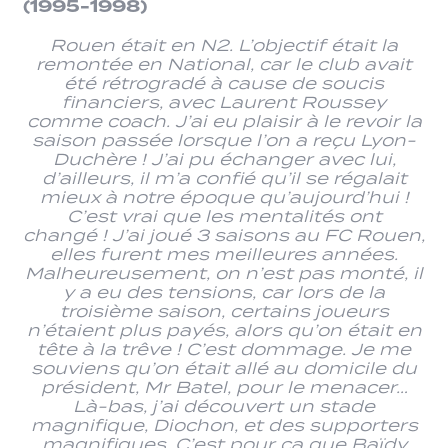
(1995-1998)
Rouen était en N2. L’objectif était la
remontée en National, car le club avait
été rétrogradé à cause de soucis
financiers, avec Laurent Roussey
comme coach. J’ai eu plaisir à le revoir la
saison passée lorsque l’on a reçu Lyon-
Duchère ! J’ai pu échanger avec lui,
d’ailleurs, il m’a confié qu’il se régalait
mieux à notre époque qu’aujourd’hui !
C’est vrai que les mentalités ont
changé ! J’ai joué 3 saisons au FC Rouen,
elles furent mes meilleures années.
Malheureusement, on n’est pas monté, il
y a eu des tensions, car lors de la
troisième saison, certains joueurs
n’étaient plus payés, alors qu’on était en
tête à la trêve ! C’est dommage. Je me
souviens qu’on était allé au domicile du
président, Mr Batel, pour le menacer…
Là-bas, j’ai découvert un stade
magnifique, Diochon, et des supporters
magnifiques. C’est pour ça que Baïdy