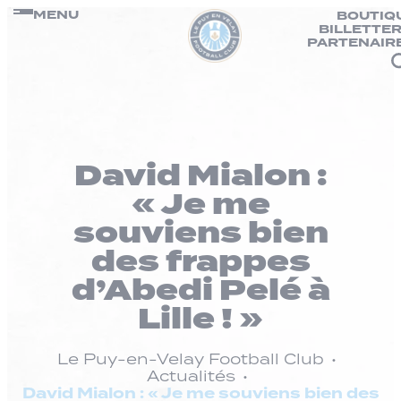
Panneau de gestion des cookies
Passer
MENU
BOUTIQ
BILLETTER
au
PARTENAIR
contenu
David Mialon :
« Je me
souviens bien
des frappes
d’Abedi Pelé à
Lille ! »
Le Puy-en-Velay Football Club
Actualités
David Mialon : « Je me souviens bien des