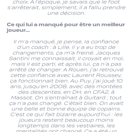
choix. A l’époque, je savais que le foot
s’arrêterait, simplement, il a fallu prendre
une décision.
Ce qui lui a manqué pour être un meilleur
joueur…
Il m’a manqué, je pense, la confiance
d’un coach : à Lille, il y a eu trop de
changements, ça m’a freiné. Jacques
Santini me connaissait, il croyait en moi,
mais il est parti, et après lui, ça n’a pas
arrêté de changer. A Rouen, j’ai retrouvé
cette confiance avec Laurent Roussey,
ça fonctionnait bien. Au Puy, j’ai joué 10
ans, jusqu’en 2008, avec des montées
des descentes, en DH, en CFA2, à
Massot. On s’entraînait à Guitard ; tout
ça n’a pas changé. C’était bien. On avait
une belle et bonne équipe de copains.
C’est ce qui fait bizarre aujourd’hui : les
joueurs restent beaucoup moins
longtemps dans les vestiaires, les
mentalités ont changé. Ça a été un