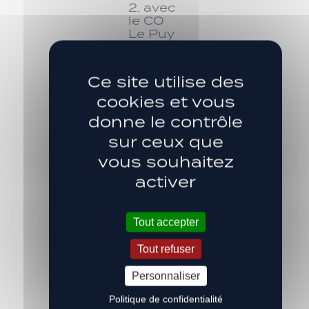
2, avec
le CO
Le Puy
Ce site utilise des
cookies et vous
Avec le
COP,
donne le contrôle
toujours
sur ceux que
en
Division
vous souhaitez
2 !
activer
Tout accepter
Avec le
LOSC,
Tout refuser
sur la
photo
Personnaliser
de
famille,
Politique de confidentialité