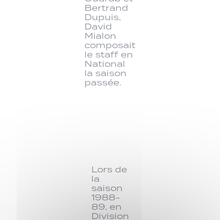
Bertrand
Dupuis,
David
Mialon
composait
le staff en
National
la saison
passée.
Lors de
la
saison
1988-
89, en
Division