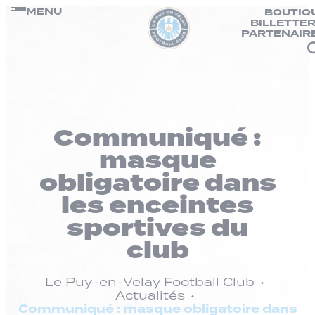
Panneau de gestion des cookies
Passer
MENU
BOUTIQ
BILLETTER
au
PARTENAIR
contenu
Communiqué :
masque
obligatoire dans
les enceintes
sportives du
club
Le Puy-en-Velay Football Club
Actualités
Communiqué : masque obligatoire dans