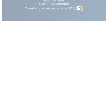
Plan du site
Gérer les cookies
Création : agence studio N°3
Augmenter la taille
Diminuer la taille d
Augmenter l'espac
Diminuer l'espacem
Augmenter la haute
Diminuer la hauteur
Inverser les couleu
Nuances de gris
Grand curseur