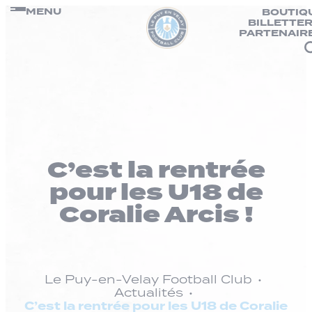
Panneau de gestion des cookies
Passer
MENU
BOUTIQ
BILLETTER
au
PARTENAIR
contenu
C’est la rentrée
pour les U18 de
Coralie Arcis !
Le Puy-en-Velay Football Club
Actualités
C’est la rentrée pour les U18 de Coralie