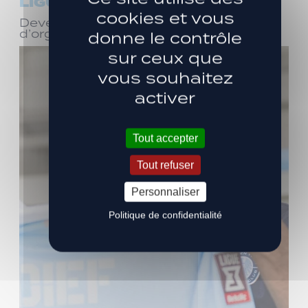
LIGUE 3
cookies et vous
Devenez bénévole ! Réunion
d’organisation le samedi 8 août
donne le contrôle
sur ceux que
vous souhaitez
activer
Tout accepter
Tout refuser
Personnaliser
Politique de confidentialité