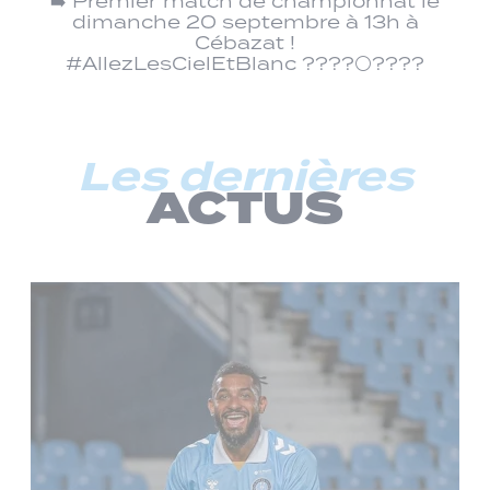
➡️ Premier match de championnat le
dimanche 20 septembre à 13h à
Cébazat !
#AllezLesCielEtBlanc ????⚪????
Les dernières
ACTUS