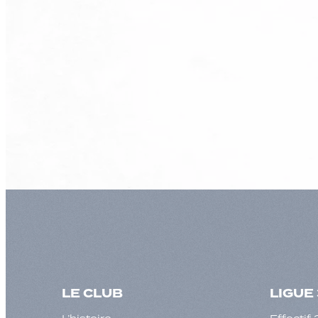
LE CLUB
LIGUE 
L’histoire
Effecti