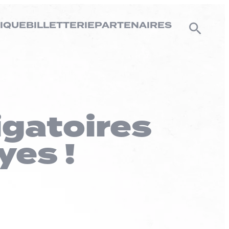
IQUE
BILLETTERIE
PARTENAIRES
igatoires
yes !