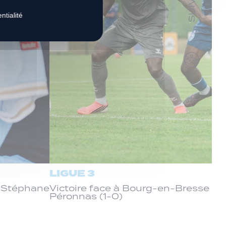
ntialité
LIGUE 3
c Stéphane
Victoire face à Bourg-en-Bresse
Péronnas (1-0)