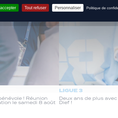
 accepter
Tout refuser
Personnaliser
Politique de confide
LIGUE 3
énévole ! Réunion
Deux ans de plus ave
ation le samedi 8 août
Dief !