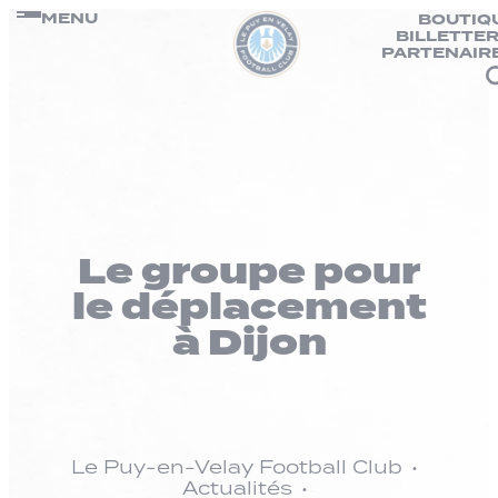
Panneau de gestion des cookies
Passer
MENU
BOUTIQ
BILLETTER
au
PARTENAIR
contenu
Le groupe pour
le déplacement
à Dijon
Le Puy-en-Velay Football Club
Actualités