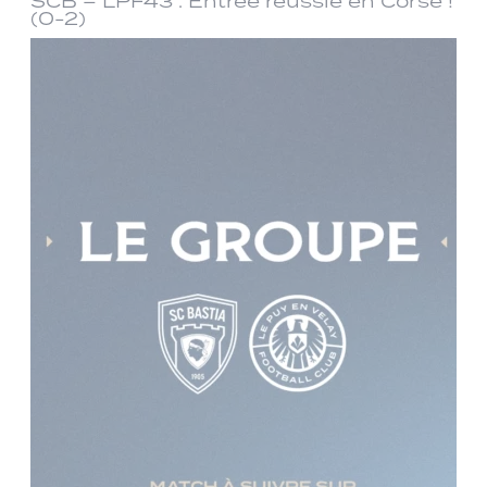
SCB – LPF43 : Entrée réussie en Corse !
(0-2)