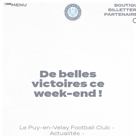
Panneau de gestion des cookies
Passer
MENU
BOUTIQ
BILLETTER
au
PARTENAIR
contenu
De belles
victoires ce
week-end !
Le Puy-en-Velay Football Club
Actualités